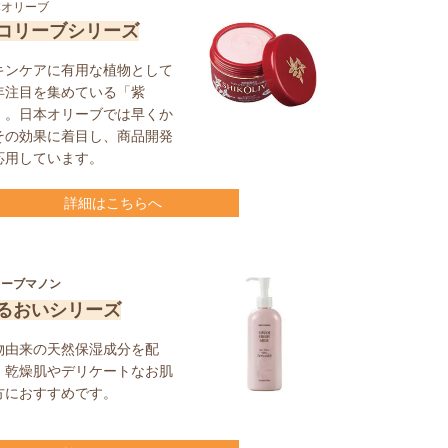
本オリーブ
コリーブシリーズ
キンケアに有用な植物として
年注目を集めている「紫
」。日本オリーブでは早くか
その効果に着目し、商品開発
応用しています。
詳細はこちらへ
リーブマノン
るおいシリーズ
物由来の天
然保湿成分を配
。乾燥肌やデリケート
なお肌
方におすすめです。