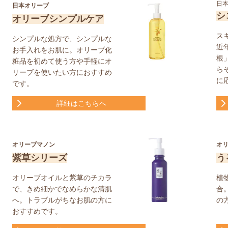
日
日本オリーブ
シ
オリーブシンプルケア
ス
シンプルな処方で、シンプルな
近
お手入れをお肌に。オリーブ化
根
粧品を初めて使う方や手軽にオ
ら
リーブを使いたい方におすすめ
に
です。
詳細はこちらへ
オリーブマノン
オ
紫草シリーズ
う
オリーブオイルと紫草のチカラ
植
で、きめ細かでなめらかな清肌
合
へ。トラブルがちなお肌の方に
の
おすすめです。