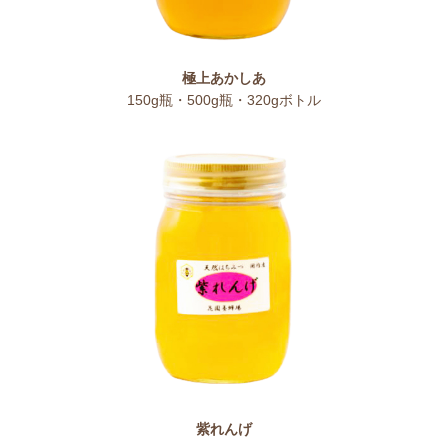
極上あかしあ
150g瓶・500g瓶・320gボトル
紫れんげ