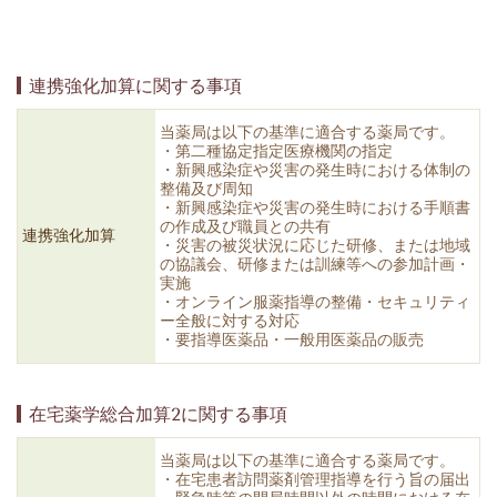
連携強化加算に関する事項
当薬局は以下の基準に適合する薬局です。
・第二種協定指定医療機関の指定
・新興感染症や災害の発生時における体制の
整備及び周知
・新興感染症や災害の発生時における手順書
の作成及び職員との共有
連携強化加算
・災害の被災状況に応じた研修、または地域
の協議会、研修または訓練等への参加計画・
実施
・オンライン服薬指導の整備・セキュリティ
ー全般に対する対応
・要指導医薬品・一般用医薬品の販売
在宅薬学総合加算2に関する事項
当薬局は以下の基準に適合する薬局です。
・在宅患者訪問薬剤管理指導を行う旨の届出