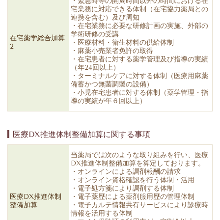
・緊急時等の開局時間以外の時間における在
宅業務に対応できる体制（在宅協力薬局との
連携を含む）及び周知
・在宅業務に必要な研修計画の実施、外部の
学術研修の受講
在宅薬学総合加算
・医療材料・衛生材料の供給体制
2
・麻薬小売業者免許の取得
・在宅患者に対する薬学管理及び指導の実績
（年24回以上）
・ターミナルケアに対する体制（医療用麻薬
備蓄かつ無菌調製の設備）
・小児在宅患者に対する体制（薬学管理・指
導の実績が年６回以上）
医療DX推進体制整備加算に関する事項
当薬局では次のような取り組みを行い、医療
DX推進体制整備加算を算定しております。
・オンラインによる調剤報酬の請求
・オンライン資格確認を行う体制・活用
・電子処方箋により調剤する体制
医療DX推進体制
・電子薬歴による薬剤服用歴の管理体制
整備加算
・電子カルテ情報共有サービスにより診療時
情報を活用する体制