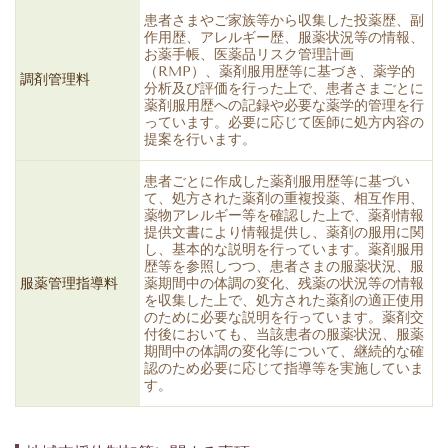
患者さまやご家族等から収集した投薬歴、副
作用歴、アレルギー歴、服薬状況等の情報、
お薬手帳、医薬品リスク管理計画
（RMP）、薬剤服用歴等に基づき、薬学的
調剤管理料
分析及び評価を行った上で、患者さまごとに
薬剤服用歴への記録や必要な薬学的管理を行
っています。必要に応じて医師に処方内容の
提案を行います。
患者ごとに作成した薬剤服用歴等に基づい
て、処方された薬剤の重複投薬、相互作用、
薬物アレルギー等を確認した上で、薬剤情報
提供文書により情報提供し、薬剤の服用に関
し、基本的な説明を行っています。薬剤服用
歴等を参照しつつ、患者さまの服薬状況、服
服薬管理指導料
薬期間中の体調の変化、残薬の状況等の情報
を収集した上で、処方された薬剤の適正使用
のために必要な説明を行っています。薬剤交
付後においても、当該患者の服薬状況、服薬
期間中の体調の変化等について、継続的な確
認のため必要に応じて指導等を実施していま
す。