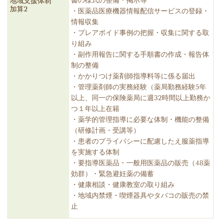
書の様式の整備・掲示等
地域支援体制
加算2
・医薬品医療機器情報配信サービスの登録・
情報収集
・プレアボイド事例の把握・収集に関する取
り組み
・副作用報告に関する手順書の作成・報告体
制の整備
・かかりつけ薬剤師指導料等に係る届出
・管理薬剤師の実務経験（薬局勤務経験5年
以上、同一の保険薬局に週32時間以上勤務か
つ１年以上在籍
・薬学的管理指導に必要な体制・機能の整備
（研修計画・受講等）
・患者のプライバシーに配慮したえ服薬指導
を実施する体制
・要指導医薬品・一般用医薬品の販売（48薬
効群）・緊急避妊薬の備蓄
・健康相談・健康教室の取り組み
・地域内禁煙・喫煙器具やタバコの販売の禁
止