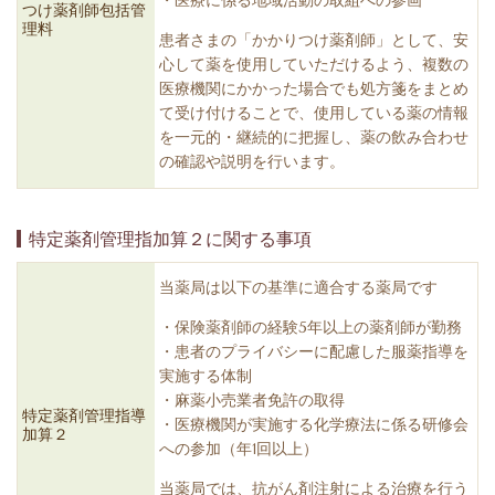
・医療に係る地域活動の取組への参画
つけ薬剤師包括管
理料
患者さまの「かかりつけ薬剤師」として、安
心して薬を使用していただけるよう、複数の
医療機関にかかった場合でも処方箋をまとめ
て受け付けることで、使用している薬の情報
を一元的・継続的に把握し、薬の飲み合わせ
の確認や説明を行います。
特定薬剤管理指加算２に関する事項
当薬局は以下の基準に適合する薬局です
・保険薬剤師の経験5年以上の薬剤師が勤務
・患者のプライバシーに配慮した服薬指導を
実施する体制
・麻薬小売業者免許の取得
特定薬剤管理指導
・医療機関が実施する化学療法に係る研修会
加算２
への参加（年1回以上）
当薬局では、抗がん剤注射による治療を行う